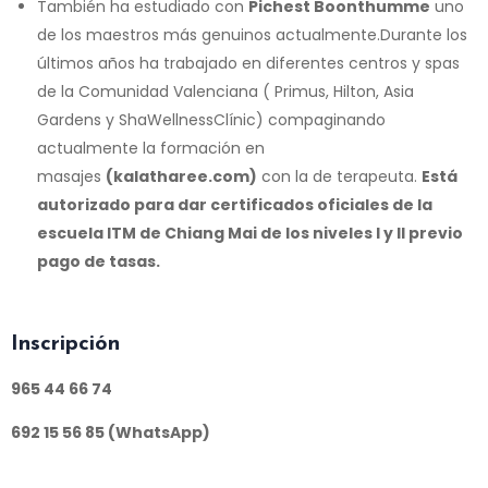
También ha estudiado con
Pichest Boonthumme
uno
de los maestros más genuinos actualmente.Durante los
últimos años ha trabajado en diferentes centros y spas
de la Comunidad Valenciana ( Primus, Hilton, Asia
Gardens y ShaWellnessClínic) compaginando
actualmente la formación en
masajes
(
kalatharee.com
)
con la de terapeuta.
Está
autorizado para dar certificados oficiales de la
escuela ITM de Chiang Mai de los niveles I y II previo
pago de tasas.
I
nscripción
965 44 66 74
692 15 56 85 (WhatsApp)