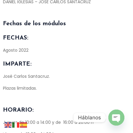
DANIEL IGLESIAS – JOSE CARLOS SANTACRUZ
F
echas de los módulos
FECHAS:
Agosto 2022
IMPARTE:
José Carlos Santacruz.
Plazas limitadas.
HORARIO:
Háblanos
Jueves de 10:00 a 14:00 y de 16:00 a 20:00 h
Open ch