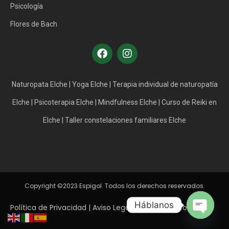
Psicología
Flores de Bach
Naturopata Elche
|
Yoga Elche
|
Terapia individual de naturopatía
Elche
|
Psicoterapia Elche
|
Mindfulness Elche
|
Curso de Reiki en
Elche
|
Taller constelaciones familiares Elche
Copyright ©2023 Espigol. Todos los derechos reservados.
Háblanos
Política de Privacidad
|
Aviso Legal
|
Política de Cookies
|
Open ch