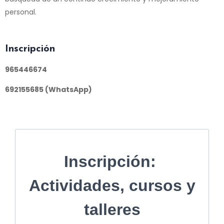
personal.
I
nscripción
965446674
692155685 (WhatsApp)