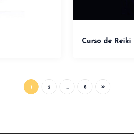
Curso de Reiki 
1
2
…
6