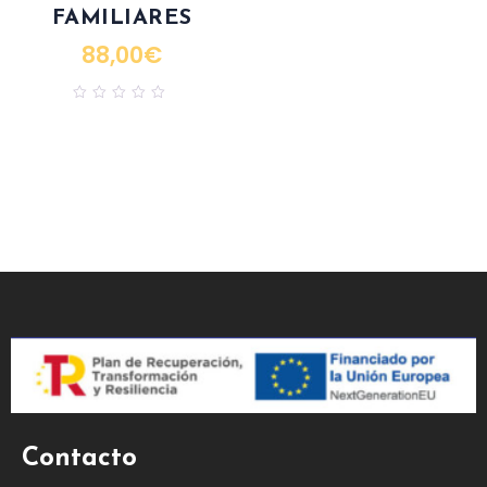
FAMILIARES
88,00
€
0
out
of
5
Contacto