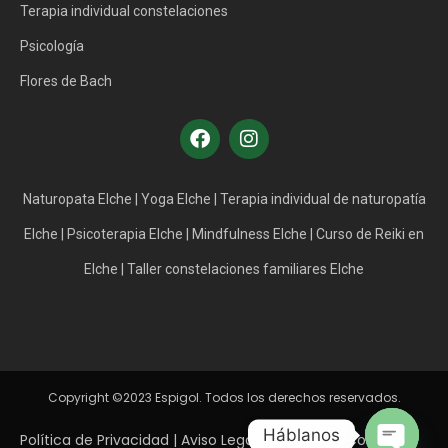
Terapia individual constelaciones
Psicología
Flores de Bach
Naturopata Elche
|
Yoga Elche
|
Terapia individual de naturopatía
Elche
|
Psicoterapia Elche
|
Mindfulness Elche
|
Curso de Reiki en
Elche
|
Taller constelaciones familiares Elche
Copyright ©2023 Espigol. Todos los derechos reservados.
Háblanos
Política de Privacidad
|
Aviso Legal
|
Política de Cookies
|